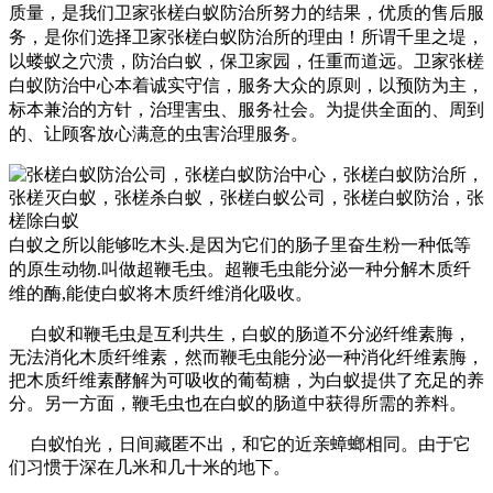
质量，是我们卫家张槎白蚁防治所努力的结果，优质的售后服
务，是你们选择
卫家张槎白蚁防治所
的理由！
所谓千里之堤，
以蝼蚁之穴溃，防治白蚁，保卫家园，任重而道远。
卫家张槎
白蚁防治中心
本着诚实守信，服务大众的原则，以预防为主，
标本兼治的方针，治理害虫、服务社会。为提供全面的、周到
的、让顾客放心满意的虫害治理服务。
白蚁之所以能够吃木头.是因为它们的肠子里奋生粉一种低等
的原生动物.叫做超鞭毛虫。超鞭毛虫能分泌一种分解木质纤
维的酶,能使白蚁将木质纤维消化吸收。
白蚁和鞭毛虫是互利共生，白蚁的肠道不分泌纤维素脢，
无法消化木质纤维素，然而鞭毛虫能分泌一种消化纤维素脢，
把木质纤维素酵解为可吸收的葡萄糖，为白蚁提供了充足的养
分。另一方面，鞭毛虫也在白蚁的肠道中获得所需的养料。
白蚁怕光，日间藏匿不出，和它的近亲蟑螂相同。由于它
们习惯于深在几米和几十米的地下。