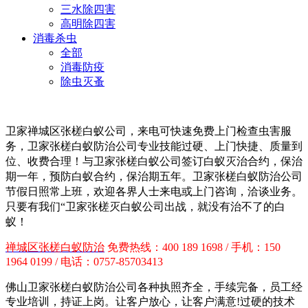
三水除四害
高明除四害
消毒杀虫
全部
消毒防疫
除虫灭蚤
卫家禅城区张槎白蚁公司，来电可快速免费上门检查虫害服
务，
卫家张槎白蚁防治公司专业技能过硬、上门快捷、质量到
位、收费合理！与卫家
张槎白蚁公司
签订白蚁灭治合约，保治
期一年，预防白蚁合约，保治期五年。卫家
张槎白蚁防治公司
节假日照常上班，欢迎各界人士来电或上门咨询，洽谈业务。
只要有我们“卫家张槎灭白蚁公司出战，就没有治不了的白
蚁！
禅城区张槎白蚁防治
免费热线：400 189 1698 / 手机：150
1964 0199 / 电话：0757-85703413
佛山卫家张槎白蚁防治公司各种执照齐全，手续完备，员工经
专业培训，持证上岗。让客户放心，让客户满意!过硬的技术