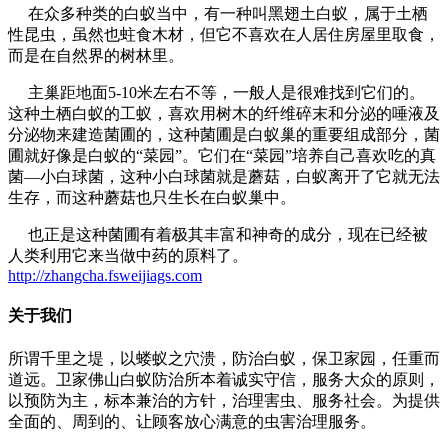
在众多种类的白蚁当中，有一种叫黑翅土白蚁，属于土栖
性昆虫，虽然也蛀食木材，但它不喜欢在人居住房屋里取食，
而是在自然界的树林里。
主巢距地面5-10米左右不等，一般人是很难找到它们的。
这种土栖白蚁的工蚁，喜欢用树木的纤维碎末和分泌的唾液及
分泌物来建造菌圃的，这种菌圃是白蚁巢的重要组成部分，菌
圃就好像是白蚁的“菜园”。它们在“菜园”培养自己喜欢吃的真
菌—小白球菌，这种小白球菌就是蘑菇，白蚁离开了它就无法
生存，而这种蘑菇也只生长在白蚁巢中。
也正是这种菌圃有着极其丰富和神奇的成分，现在已经被
人类利用它来当做中药的原料了。
http://zhangcha.fsweijiags.com
关于我们
所谓千里之堤，以蝼蚁之穴溃，防治白蚁，保卫家园，任重而
道远。卫家佛山白蚁防治所本着诚实守信，服务大众的原则，
以预防为主，标本兼治的方针，治理害虫、服务社会。为提供
全面的、周到的、让顾客放心满意的虫害治理服务。