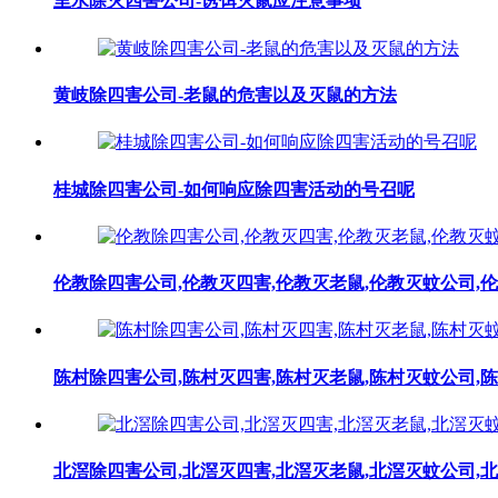
里水除灭四害公司-诱饵灭鼠应注意事项
黄岐除四害公司-老鼠的危害以及灭鼠的方法
桂城除四害公司-如何响应除四害活动的号召呢
伦教除四害公司,伦教灭四害,伦教灭老鼠,伦教灭蚊公司,
陈村除四害公司,陈村灭四害,陈村灭老鼠,陈村灭蚊公司,
北滘除四害公司,北滘灭四害,北滘灭老鼠,北滘灭蚊公司,