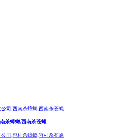
西南杀蟑螂,西南杀苍蝇