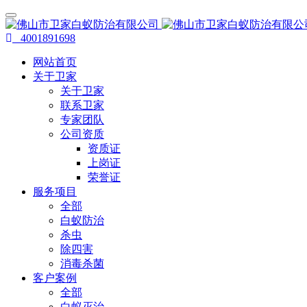
4001891698
网站首页
关于卫家
关于卫家
联系卫家
专家团队
公司资质
资质证
上岗证
荣誉证
服务项目
全部
白蚁防治
杀虫
除四害
消毒杀菌
客户案例
全部
白蚁灭治